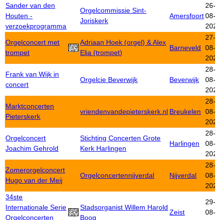
Sander van den
26-
Orgelcommissie Sint-
Houten -
Amersfoort
08-
Joriskerk
verzoekprogramma
202
27-
Orgelconcert met
Adriaan Hoek (orgel) & Alex
Barneveld
08-
trompet
Elia (trompet)
202
28-
Frank van Wijk in
Orgelcie Beverwijk
Beverwijk
08-
concert
202
28-
Marktconcerten
vriendenvandepieterskerk.nl
Breukelen
08-
Pieterskerk
202
28-
Orgelconcert
Stichting Concerten Grote
Harlingen
08-
Joachim Gehrold
Kerk Harlingen
202
28-
Zomerorgelconcert
Orgelconcertennijverdal
Nijverdal
08-
Hugo van der Meij
202
34ste
29-
Internationale Serie
Stadsorganist Willem Harold
Zeist
08-
Orgelconcerten
Boog