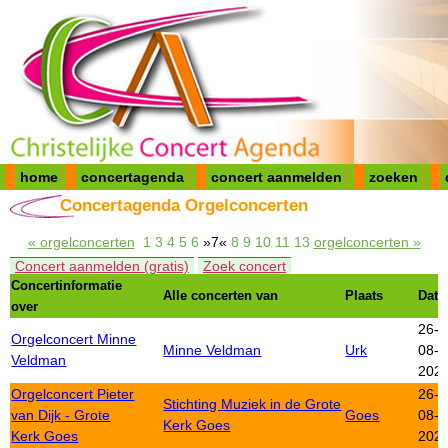
home
concertagenda
concert aanmelden
zoeken
Concertagenda Orgelconcerten
« orgelconcerten
1
3
4
5
6
»7«
8
9
10
11
13
orgelconcerten »
Concert aanmelden (gratis)
Zoek concert
Concertinformatie
Alle concerten van
Plaats
Dat
over
26-
Orgelconcert Minne
Minne Veldman
Urk
08-
Veldman
202
Orgelconcert Pieter
26-
Stichting Muziek in de Grote
van Dijk - Grote
Goes
08-
Kerk Goes
Kerk Goes
202