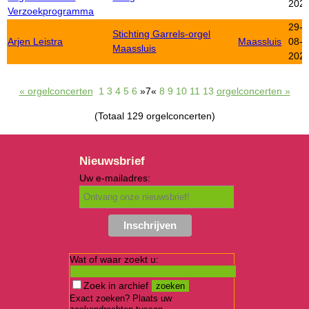
202
Verzoekprogramma
29-
Stichting Garrels-orgel
Arjen Leistra
Maassluis
08-
Maassluis
202
« orgelconcerten
1
3
4
5
6
»7«
8
9
10
11
13
orgelconcerten »
(Totaal 129 orgelconcerten)
Nieuwsbrief
Uw e-mailadres:
Wat of waar zoekt u:
Zoek in archief
Exact zoeken? Plaats uw