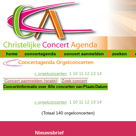
home
concertagenda
concert aanmelden
zoeken
Concertagenda Orgelconcerten
« orgelconcerten
1
10
11
12
13
14
Concert aanmelden (gratis)
Zoek concert
Concertinformatie over
Alle concerten van
Plaats
Datum
« orgelconcerten
1
10
11
12
13
14
(Totaal 140 orgelconcerten)
Nieuwsbrief