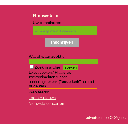
Nieuwsbrief
Uw e-mailadres:
Wat of waar zoekt u:
Zoek in archief
Exact zoeken? Plaats uw
zoekopdrachten tussen
aanhalingstekens (
"oude kerk"
, en niet
oude kerk
)
Web feeds:
Laatste nieuws
Nieuwste concerten
adverteren op CCAgenda