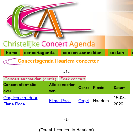
home
concertagenda
concert aanmelden
zoeken
Concertagenda Haarlem concerten
»1«
Concert aanmelden (gratis)
Zoek concert
Concertinformatie
Alle concerten
Genre
Plaats
Datum
over
van
Orgelconcert door
15-08-
Elena Roce
Orgel
Haarlem
Elena Roce
2026
»1«
(Totaal 1 concert in Haarlem)