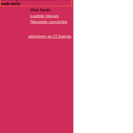
oude kerk
)
Web feeds:
Laatste nieuws
Nieuwste concerten
adverteren op CCAgenda