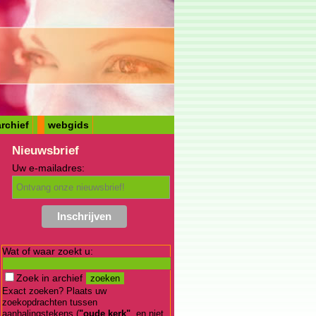
rchief
webgids
Nieuwsbrief
Uw e-mailadres:
Wat of waar zoekt u:
Zoek in archief
Exact zoeken? Plaats uw
zoekopdrachten tussen
aanhalingstekens (
"oude kerk"
, en niet