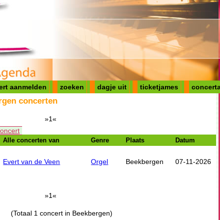
ert aanmelden
zoeken
dagje uit
ticketjames
concerta
rgen concerten
»1«
oncert
Alle concerten van
Genre
Plaats
Datum
Evert van de Veen
Orgel
Beekbergen
07-11-2026
»1«
(Totaal 1 concert in Beekbergen)