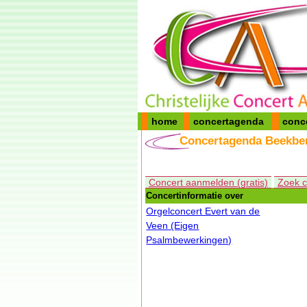
home
concertagenda
conc
Concertagenda Beekbe
Concert aanmelden (gratis)
Zoek c
Concertinformatie over
Orgelconcert Evert van de
Veen (Eigen
Psalmbewerkingen)