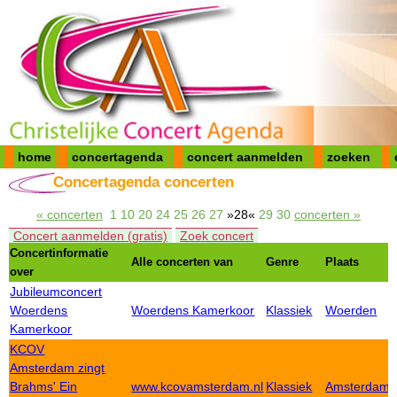
home
concertagenda
concert aanmelden
zoeken
Concertagenda concerten
« concerten
1
10
20
24
25
26
27
»28«
29
30
concerten »
Concert aanmelden (gratis)
Zoek concert
Concertinformatie
Alle concerten van
Genre
Plaats
over
Jubileumconcert
Woerdens
Woerdens Kamerkoor
Klassiek
Woerden
Kamerkoor
KCOV
Amsterdam zingt
Brahms' Ein
www.kcovamsterdam.nl
Klassiek
Amsterdam