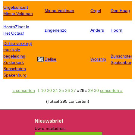
Orgelconcert
Minne Veldman
Orgel
Den Haag
Minne Veldman
HoornZingt in
zingenenzo
Anders
Hoorn
Het Octaaf
Delise verzorgt
muzikale
begeleiding
Bunschoten-
Delise
Worship
Zuiderkerk
Spakenburg
Bunschoten
Spakenburg
« concerten
1
10
20
24
25
26
27
»28«
29
30
concerten »
(Totaal 295 concerten)
Nieuwsbrief
Uw e-mailadres: