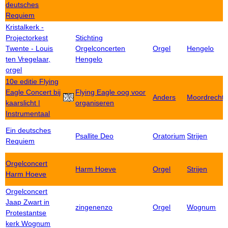
deutsches
Requiem
Kristalkerk -
Projectorkest
Stichting
Twente - Louis
Orgelconcerten
Orgel
Hengelo
ten Vregelaar,
Hengelo
orgel
10e editie Flying
Eagle Concert bij
Flying Eagle oog voor
Anders
Moordrecht
kaarslicht |
organiseren
Instrumentaal
Ein deutsches
Psallite Deo
Oratorium
Strijen
Requiem
Orgelconcert
Harm Hoeve
Orgel
Strijen
Harm Hoeve
Orgelconcert
Jaap Zwart in
zingenenzo
Orgel
Wognum
Protestantse
kerk Wognum