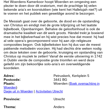
Het Woerdens Kamerkoor hoopt Woerden en omgeving een
plezier te doen door dit oratorium, met de prachtige bij velen
bekende aria’s en koorstukken (wie kent het Hallelujah niet?) uit
te voeren en het publiek een geweldige avond te bezorgen.
De Messiah gaat over de geboorte, de dood en de opstanding
van Christus en eindigt met de grote lofprijzing uit het laatste
bijbelboek, Openbaringen. Behalve de geloofsinhoud is ook de
dramatische kwaliteit van dit werk groots. Händel trekt je boeiend
mee in het bijbelverhaal en hij wist precies hoe dat moest: hij had
al vele opera’s gecomponeerd voor hij aan zijn religieuze
composities begon. Ook bijbelteksten kon hij dus van de meest
pakkende melodieën voorzien. Hij had slechts drie weken nodig
om deze teksten over de geboorte, kruisiging en opstanding van
Christus op muziek te zetten! Vanaf de eerste uitvoering in 1742
in Dublin vierde de compositie grote triomfen en werd deze
geliefd om zijn bekoorlijke solo-aria’s en overweldigende
koordelen.
Adres:
Petruskerk, Kerkplein 5
Postcode:
3441 BG
Plaats:
Woerden (
Boek overnachting in
)
Woerden
|
Dagje uit in Woerden
Activiteiten Utrecht
Provincie:
Utrecht
Thema:
Anders