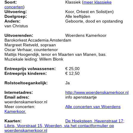
Soort:
Klassiek (
meer klassieke
concerten
)
Uitvoering:
Koor, Orkest en Solist(en)
Doelgroep:
Alle leeftijden
Anders:
Geboorte, dood en opstanding
van Christus
Uitvoerenden:
Woerdens Kamerkoor
Barokorkest Accademia Amsterdam
Margreet Rietveld, sopraan
Oscar Verhaar, countertenor
Mattijs Hoogendijk, tenor en Maarten van Manen, bas.
Muziekale leiding: Willem Blonk
Entreeprijs volwassenen:
€ 25,00
Entreeprijs kinderen:
€ 12,50
Rolstoeltoegankelijk:
Ja
Internetadres:
http://www.woerdenskamerkoor.nl
Email adres:
info apenstaartje
woerdenskamerkoor.nl
Meer concerten:
Alle concerten van Woerdens
Kamerkoor.
Kaarten:
De Hoeksteen, Havenstraat 17;
Libris, Voorstraat 15, Woerden, via het contactformulier op
woerdenskamerkoor.nl